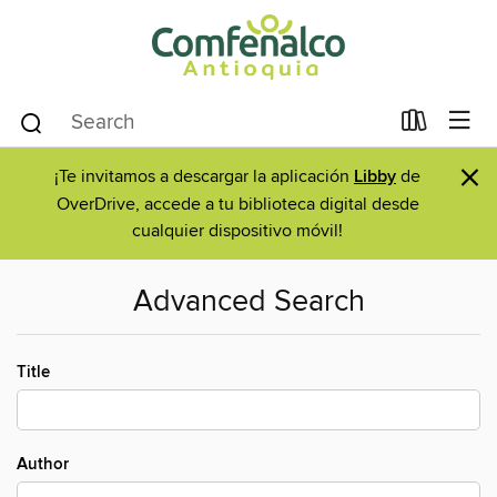
×
¡Te invitamos a descargar la aplicación
Libby
de
OverDrive, accede a tu biblioteca digital desde
cualquier dispositivo móvil!
Advanced Search
Title
Author