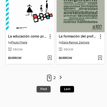
La educación como práctica de la libertad
La formación del profesorado en el siglo XXI. Claves históricas y comparadas de la educación
by
Paulo Freire
by
Sara Ramos Zamora
EBOOK
EBOOK
BORROW
BORROW
1
2
First
Last