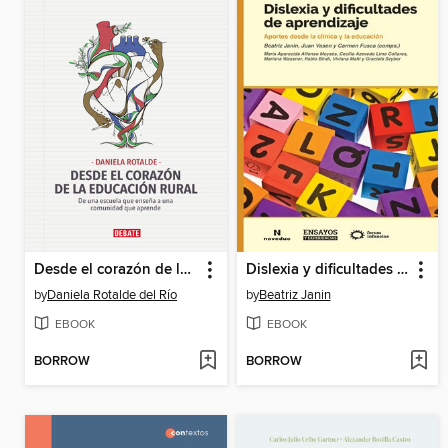
Desde el corazón de la educación rural
Dislexia y dificultades de aprendizaje
by
Daniela Rotalde del Río
by
Beatriz Janin
EBOOK
EBOOK
BORROW
BORROW