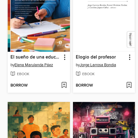
El sueño de una educación inclusiva para todas y todos
Elogio del profesor
by
Elena Marulanda Páez
by
Jorge Larrosa Bondia
EBOOK
EBOOK
BORROW
BORROW