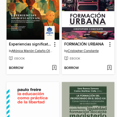
Experiencias significativas
FORMACIÓN URBANA
by
Mónica Marión Cataño Otálora
by
Cristopher Constante
EBOOK
EBOOK
BORROW
BORROW