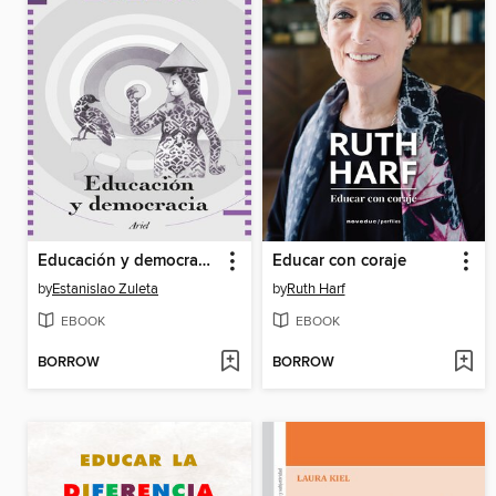
Educación y democracia
Educar con coraje
by
Estanislao Zuleta
by
Ruth Harf
EBOOK
EBOOK
BORROW
BORROW