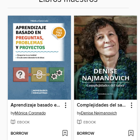
Aprendizaje basado en preguntas, problemas y proyectos. Los tres ABP
Complejidades del saber
by
Mónica Coronado
by
Denise Najmanovich
EBOOK
EBOOK
BORROW
BORROW