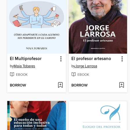
El Multiprofesor
El profesor artesano
by
Maia Tobares
by
Jorge Larrosa
EBOOK
EBOOK
BORROW
BORROW